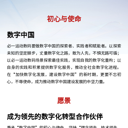
初心与使命
数字中国
必一运动数码要做数字中国的探索者、实践者和赋能者。以探索
未知的坚定脚步，丈量数字化之路，敢为人先，不惧无路可循；
以必一运动数码场景探索最佳实践，实现自我的数字化重构；以
自身的实践和积累提供数字化服务，推动全社会数字化进程。
在“加快数字化发展，建设数字中国”的新时期，更要不忘初
心，不辱使命，成为推动数字中国建设发展的中坚力量。
愿景
成为领先的数字化转型合作伙伴
秉承“数字中国”的初心与使命 ，坚持“理念领先、技术领先、