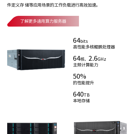
件定义存 储等应用场景的工作负载进行髙效加速。
了解更多通用算力服务器
64
bits
高性能多核鲲鹏处理器
64
2.6
核、
GHz
主频计算能力
50
%
的性能提升
640
TB
本地存储