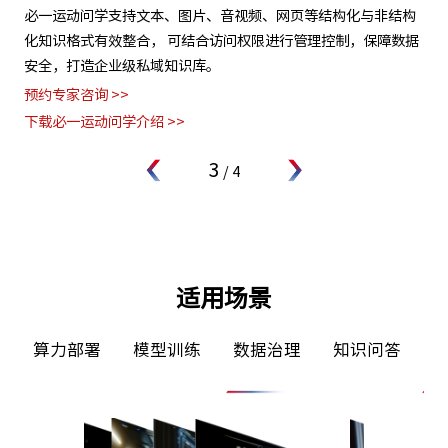
试
必一运动问学支持文本、图片、音视频、网页等结构化与非结构
支
具
化知识格式有效整合， 可结合访问权限进行管理控制，保障数据
无
题。
安全，打造企业级私域知识库。
景
预约专家咨询 >>
预约
下载必一运动问学介绍 >>
下
3
/
4
适用场景
算力部署
模型训练
数据治理
知识问答